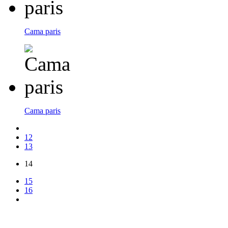
Cama paris
Cama paris
12
13
14
15
16