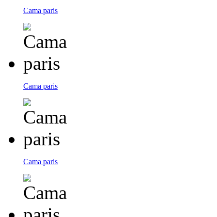
Cama paris
Cama paris
Cama paris