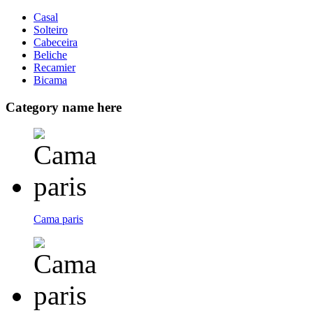
Casal
Solteiro
Cabeceira
Beliche
Recamier
Bicama
Category name here
Cama paris