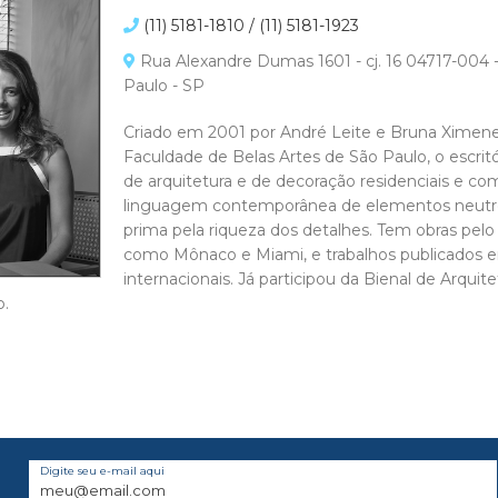
(11) 5181-1810 / (11) 5181-1923
Rua Alexandre Dumas 1601 - cj. 16 04717-004 
Paulo - SP
Criado em 2001 por André Leite e Bruna Ximene
Faculdade de Belas Artes de São Paulo, o escritór
de arquitetura e de decoração residenciais e co
linguagem contemporânea de elementos neutros 
prima pela riqueza dos detalhes. Tem obras pelo Br
como Mônaco e Miami, e trabalhos publicados em 
internacionais. Já participou da Bienal de Arquit
o.
Digite seu e-mail aqui