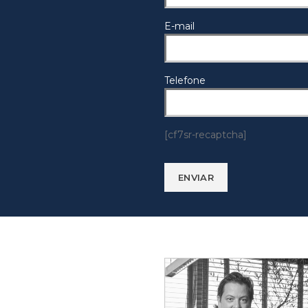
E-mail
Telefone
[cf7sr-recaptcha]