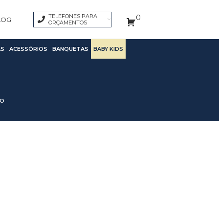
TELEFONES PARA
0
LOG
ORÇAMENTOS
S
ACESSÓRIOS
BANQUETAS
BABY KIDS
CO