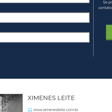
Se pr
contato
XIMENES LEITE
www.ximenesleite.com.br