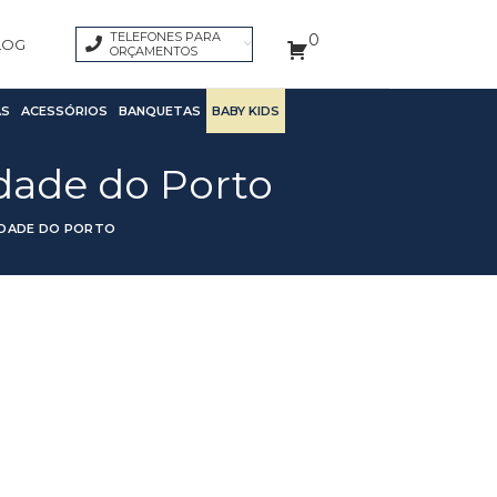
TELEFONES PARA
0
LOG
ORÇAMENTOS
S
ACESSÓRIOS
BANQUETAS
BABY KIDS
dade do Porto
IDADE DO PORTO