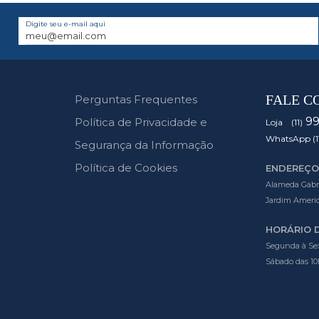
Digite seu e-mail aqui
FALE C
Perguntas Frequentes
9
Política de Privacidade e
Loja (11)
WhatsApp (1
Segurança da Informação
Política de Cookies
ENDEREÇO
Alameda Gabrie
Jardim Americ
HORÁRIO 
Segunda à Sex
Sábado das 10