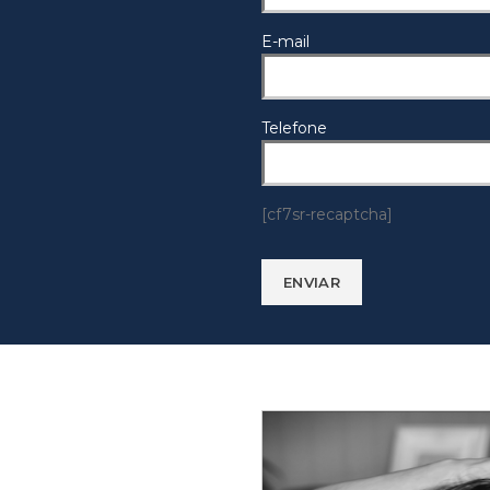
E-mail
Telefone
[cf7sr-recaptcha]