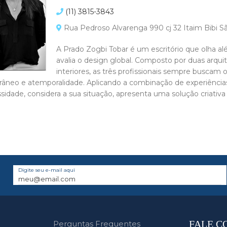
(11) 3815-3843
Rua Pedroso Alvarenga 990 cj 32 Itaim Bibi S
A Prado Zogbi Tobar é um escritório que olha a
avalia o design global. Composto por duas arqu
interiores, as três profissionais sempre buscam o 
râneo e atemporalidade. Aplicando a combinação de experiências
idade, considera a sua situação, apresenta uma solução criativa e
Digite seu e-mail aqui
FALE C
Perguntas Frequentes