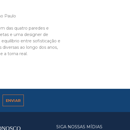
ão Paulo
lém das quatro paredes e
itetas e uma designer de
equilíbrio entre sofisticação e
 diversas ao longo dos anos,
 a torna real.
SIGA NOSSAS MÍDIAS
ONOSCO