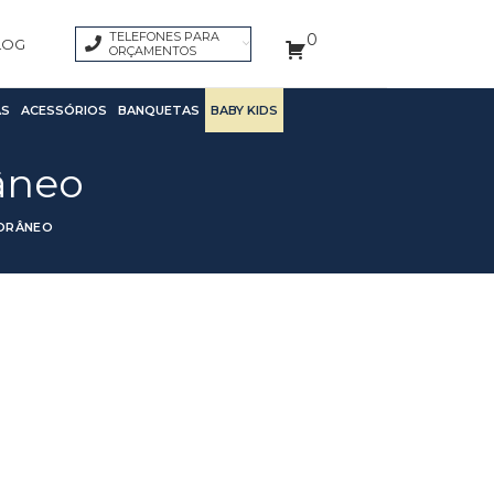
TELEFONES PARA
0
LOG
ORÇAMENTOS
S
ACESSÓRIOS
BANQUETAS
BABY KIDS
âneo
ORÂNEO