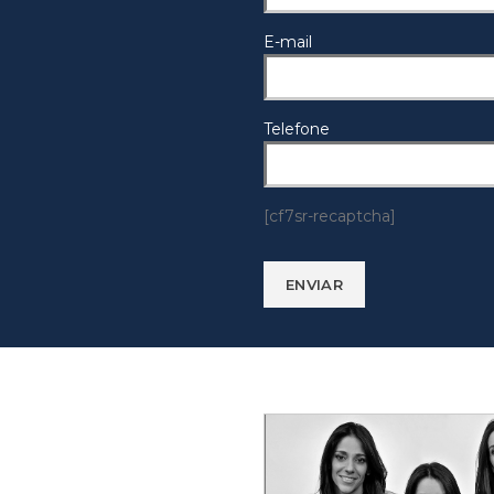
E-mail
Telefone
[cf7sr-recaptcha]