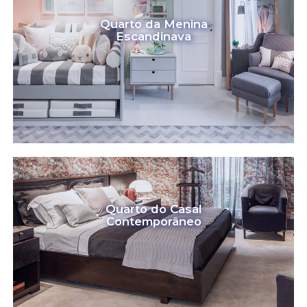
Quarto da Menina
Escandinava
Quarto do Casal
Contemporâneo