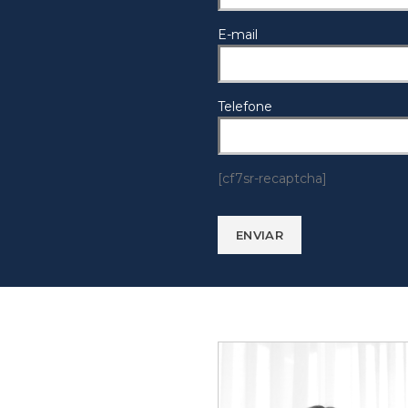
E-mail
Telefone
[cf7sr-recaptcha]