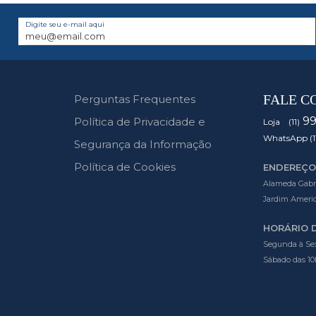
Digite seu e-mail aqui
FALE C
Perguntas Frequentes
9
Política de Privacidade e
Loja (11)
WhatsApp (1
Segurança da Informação
Política de Cookies
ENDEREÇO
Alameda Gabrie
Jardim Americ
HORÁRIO 
Segunda à Sex
Sábado das 10