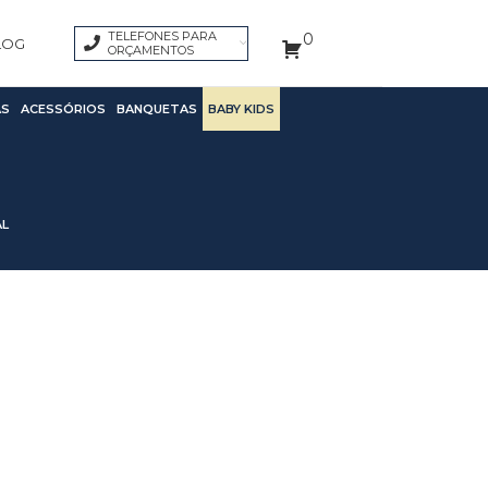
TELEFONES PARA
0
LOG
ORÇAMENTOS
S
ACESSÓRIOS
BANQUETAS
BABY KIDS
AL