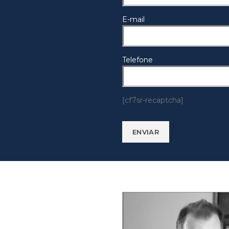
E-mail
Telefone
[cf7sr-recaptcha]