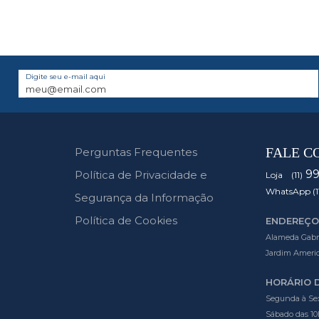
Digite seu e-mail aqui
FALE C
Perguntas Frequentes
9
Política de Privacidade e
Loja (11)
WhatsApp (1
Segurança da Informação
Política de Cookies
ENDEREÇO
Alameda Gabrie
Jardim Americ
HORÁRIO 
Segunda à Sex
Sábado das 10