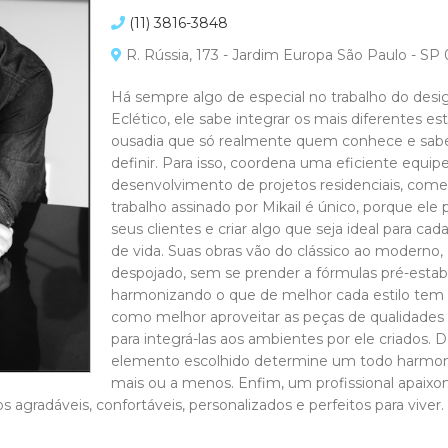
(11) 3816-3848
R. Rússia, 173 - Jardim Europa São Paulo - S
Há sempre algo de especial no trabalho do design
Eclético, ele sabe integrar os mais diferentes 
ousadia que só realmente quem conhece e sabe
definir. Para isso, coordena uma eficiente equip
desenvolvimento de projetos residenciais, comer
trabalho assinado por Mikail é único, porque ele
seus clientes e criar algo que seja ideal para cad
de vida. Suas obras vão do clássico ao moderno,
despojado, sem se prender a fórmulas pré-esta
harmonizando o que de melhor cada estilo tem a
como melhor aproveitar as peças de qualidades 
para integrá-las aos ambientes por ele criados. 
elemento escolhido determine um todo harmoni
mais ou a menos. Enfim, um profissional apaixo
s agradáveis, confortáveis, personalizados e perfeitos para viver.