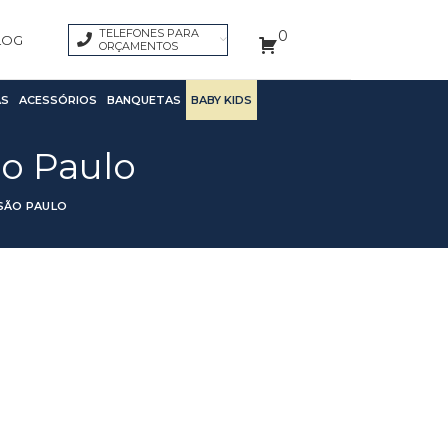
TELEFONES PARA
0
LOG
ORÇAMENTOS
S
ACESSÓRIOS
BANQUETAS
BABY KIDS
o Paulo
SÃO PAULO