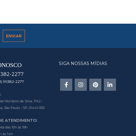
SIGA NOSSAS MÍDIAS
ONOSCO
9382-2277
1) 99382-2277
:
l Monteiro da Silva, 1742 -
a, São Paulo - SP, 01441-000
DE ATENDIMENTO:
ta das 10h às 19h
h às 14h