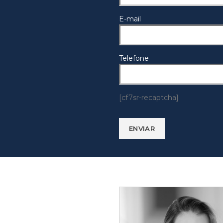
E-mail
Telefone
[cf7sr-recaptcha]