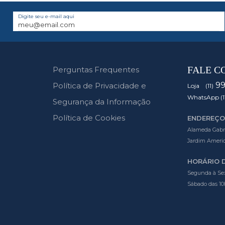
Digite seu e-mail aqui
FALE C
Perguntas Frequentes
9
Política de Privacidade e
Loja (11)
WhatsApp (1
Segurança da Informação
Política de Cookies
ENDEREÇO
Alameda Gabrie
Jardim Americ
HORÁRIO 
Segunda à Sex
Sábado das 10