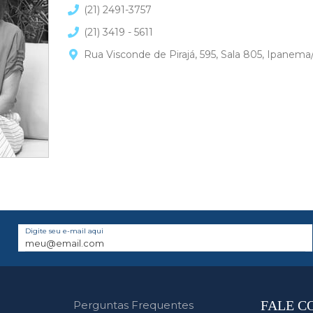
(21) 2491-3757
(21) 3419 - 5611
Rua Visconde de Pirajá, 595, Sala 805, Ipanema
Digite seu e-mail aqui
FALE C
Perguntas Frequentes