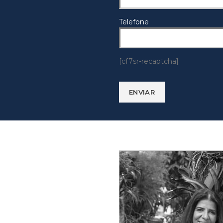
Telefone
[cf7sr-recaptcha]