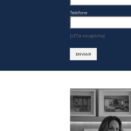
Telefone
[cf7sr-recaptcha]