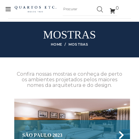
0
MOSTRAS
HOME
MOSTRAS
Confira nossas mostras e conheça de perto
os ambientes projetados pelos maiores
nomes da arquitetura e do design.
SÃO PAULO 2023