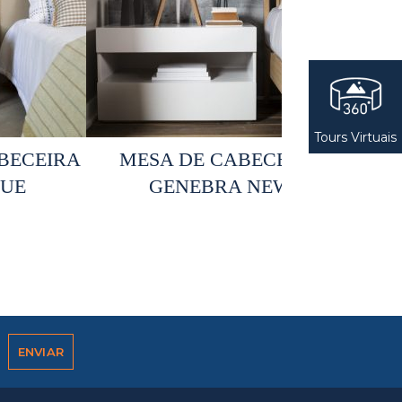
Tours Virtuais
opções
Selecionar opções
BECEIRA
MESA DE CABECEIRA
UE
GENEBRA NEW