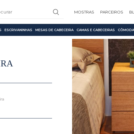
MOSTRAS
PARCEIROS
B
S
ESCRIVANINHAS
MESAS DE CABECEIRA
CAMAS E CABECEIRAS
CÔMODA
IRA
ira