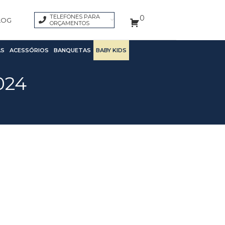
TELEFONES PARA
0
LOG
ORÇAMENTOS
S
ACESSÓRIOS
BANQUETAS
BABY KIDS
024