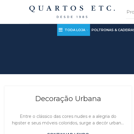
TODA LOJA
POLTRONAS & CADEIRA
Decoração Urbana
Entre o clássico das cores nudes e a alegria do
hipster e seus móveis coloridos, surge a decór urban...