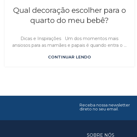
Qual decoração escolher para o
quarto do meu bebê?
Dicas e Inspirações Um dos momentos mais
ansiosos para as mamães e papais é quando entra o ...
CONTINUAR LENDO
Receba nossa newsletter
direto no seu email.
SOBRE NÓS