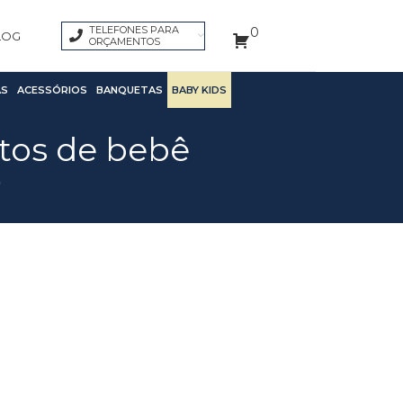
TELEFONES PARA
0
LOG
ORÇAMENTOS
S
ACESSÓRIOS
BANQUETAS
BABY KIDS
rtos de bebê
"