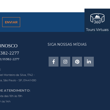
Tours Virtuais
SIGA NOSSAS MÍDIAS
ONOSCO
9382-2277
1) 99382-2277
:
l Monteiro da Silva, 1742 -
a, São Paulo - SP, 01441-000
DE ATENDIMENTO:
ta das 10h às 19h
h às 14h