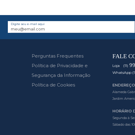
Digite seu e-mail aqui
FALE C
Perguntas Frequentes
9
Política de Privacidade e
Loja (11)
WhatsApp (1
Segurança da Informação
Política de Cookies
ENDEREÇO
Alameda Gabrie
Jardim Americ
HORÁRIO 
Segunda à Sex
Sábado das 10