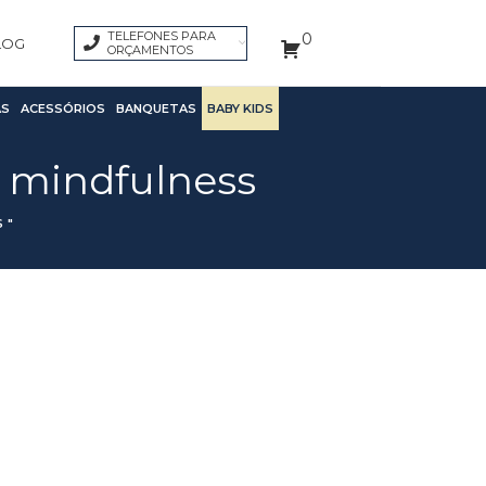
TELEFONES PARA
0
LOG
ORÇAMENTOS
S
ACESSÓRIOS
BANQUETAS
BABY KIDS
e mindfulness
 "