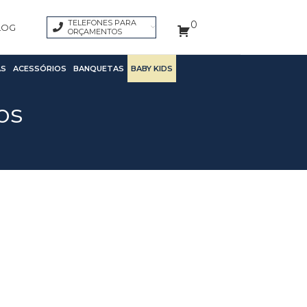
TELEFONES PARA
0
LOG
ORÇAMENTOS
S
ACESSÓRIOS
BANQUETAS
BABY KIDS
os