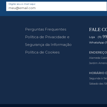
Digite seu e-mail aqui
FALE C
Perguntas Frequentes
9
Política de Privacidade e
Loja (11)
WhatsApp (1
Segurança da Informação
Política de Cookies
ENDEREÇO
Alameda Gabrie
Jardim Americ
HORÁRIO 
Segunda à Sex
Sábado das 10