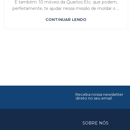
E também: 10 móveis da Quartos Etc. que podem,
perfeitamente, te ajudar nessa missão de moldar o ...
CONTINUAR LENDO
Receba nossa newsletter
direto no seu email.
SOBRE NÓS