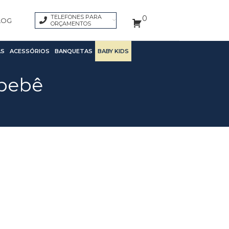
TELEFONES PARA
0
LOG
ORÇAMENTOS
S
ACESSÓRIOS
BANQUETAS
BABY KIDS
 bebê