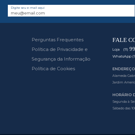
Digite seu e-mail aqui
FALE C
Perguntas Frequentes
9
Política de Privacidade e
Loja (11)
WhatsApp (1
Segurança da Informação
Política de Cookies
ENDEREÇO
Alameda Gabrie
Jardim Americ
HORÁRIO 
Segunda à Sex
Sábado das 10