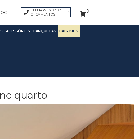
TELEFONES PARA
0
LOG
ORÇAMENTOS
S
ACESSÓRIOS
BANQUETAS
BABY KIDS
 no quarto