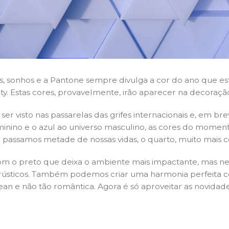
s, sonhos e a Pantone sempre divulga a cor do ano que est
nity. Estas cores, provavelmente, irão aparecer na decora
er visto nas passarelas das grifes internacionais e, em brev
minino e o azul ao universo masculino, as cores do momen
passamos metade de nossas vidas, o quarto, muito mais co
om o preto que deixa o ambiente mais impactante, mas ne
is rústicos. Também podemos criar uma harmonia perfeita
ean e não tão romântica. Agora é só aproveitar as novidad