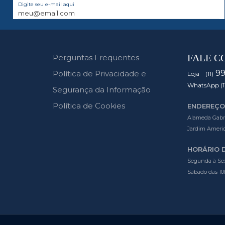
Digite seu e-mail aqui
FALE C
Perguntas Frequentes
9
Política de Privacidade e
Loja (11)
WhatsApp (1
Segurança da Informação
Política de Cookies
ENDEREÇO
Alameda Gabrie
Jardim Americ
HORÁRIO 
Segunda à Sex
Sábado das 10