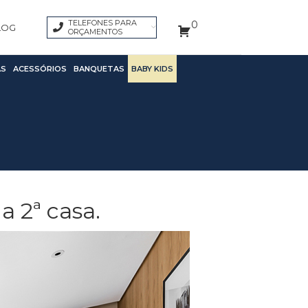
TELEFONES PARA
0
LOG
ORÇAMENTOS
S
ACESSÓRIOS
BANQUETAS
BABY KIDS
 2ª casa.