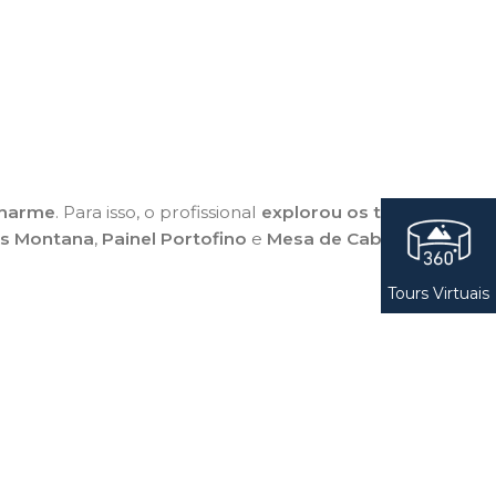
harme
. Para isso, o profissional
explorou os tons de
s Montana
,
Painel Portofino
e
Mesa de Cabeceira
Tours Virtuais