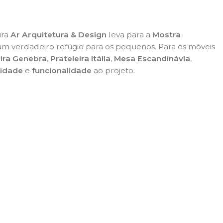
ura
Ar Arquitetura & Design
leva para a
Mostra
um verdadeiro refúgio para os pequenos. Para os móveis
ira Genebra
,
Prateleira Itália
,
Mesa Escandinávia
,
lidade
e
funcionalidade
ao projeto.