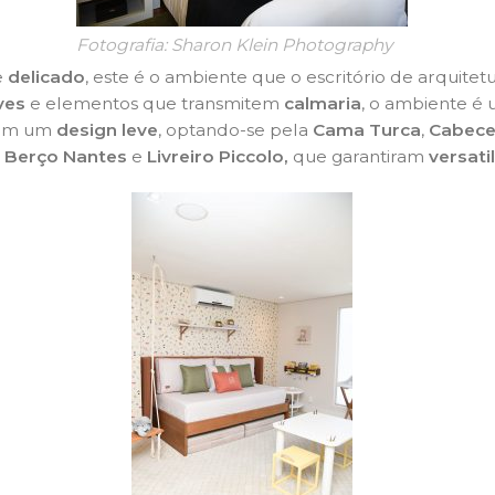
Fotografia: Sharon Klein Photography
e
delicado
, este é o ambiente que o escritório de arquitet
ves
e elementos que transmitem
calmaria
, o ambiente é 
com um
design leve
, optando-se pela
Cama Turca
,
Cabece
,
Berço Nantes
e
Livreiro Piccolo,
que garantiram
versati