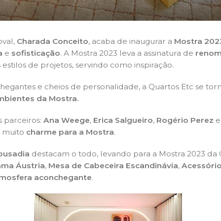
oval,
Charada Conceito
, acaba de inaugurar a
Mostra 202
a
e
sofisticação
. A Mostra 2023 leva a assinatura de
renom
s estilos de projetos, servindo como inspiração.
hegantes e cheios de personalidade, a Quartos Etc se torn
mbientes da Mostra.
s parceiros:
Ana Weege
,
Erica Salgueiro
,
Rogério Perez
 muito
charme para a Mostra
.
 ousadia
destacam o todo, levando para a Mostra 2023 d
ma Áustria
,
Mesa de Cabeceira Escandinávia
,
Acessóri
mosfera aconchegante
.