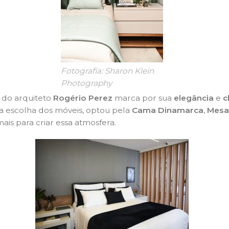
Fotografia: Sharon Klein
Photography
 do arquiteto
Rogério Perez
marca por sua
elegância
e
c
na escolha dos móveis, optou pela
Cama Dinamarca
,
Mesa
ais para criar essa atmosfera.