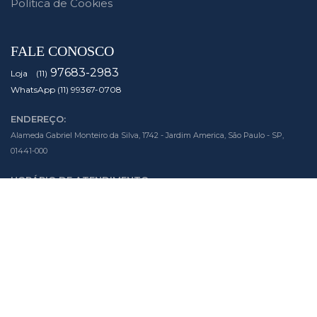
Política de Cookies
FALE CONOSCO
97683-2983
Loja (11)
WhatsApp (11) 99367-0708
ENDEREÇO:
Alameda Gabriel Monteiro da Silva, 1742 - Jardim America, São Paulo - SP,
01441-000
HORÁRIO DE ATENDIMENTO:
Segunda à Sexta das 10h às 19h
Sábado das 10h às 14h
SIGA NOSSAS MÍDIAS