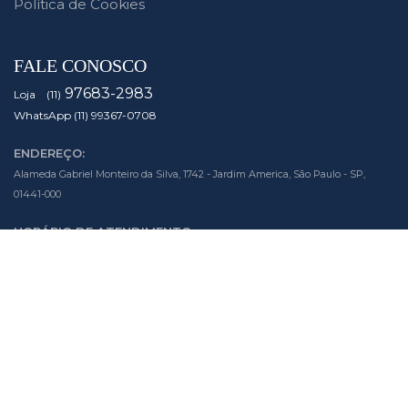
Política de Cookies
FALE CONOSCO
97683-2983
Loja (11)
WhatsApp (11) 99367-0708
ENDEREÇO:
Alameda Gabriel Monteiro da Silva, 1742 - Jardim America, São Paulo - SP,
01441-000
HORÁRIO DE ATENDIMENTO:
Segunda à Sexta das 10h às 19h
Sábado das 10h às 14h
SIGA NOSSAS MÍDIAS