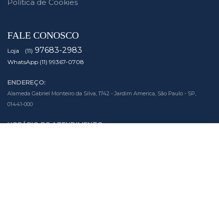
Política de Cookies
FALE CONOSCO
97683-2983
Loja (11)
WhatsApp (11) 99367-0708
ENDEREÇO:
Alameda Gabriel Monteiro da Silva, 1742 - Jardim America, São Paulo - SP,
01441-000
HORÁRIO DE ATENDIMENTO:
Segunda à Sexta das 10h às 19h
Sábado das 10h às 14h
SIGA NOSSAS MÍDIAS