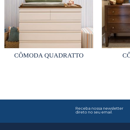
Selecionar opções
S
CÔMODA QUADRATTO
C
Receba nossa newsletter
direto no seu email.