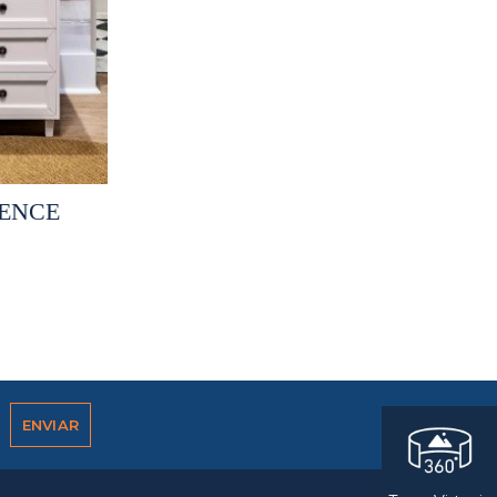
es
ENCE