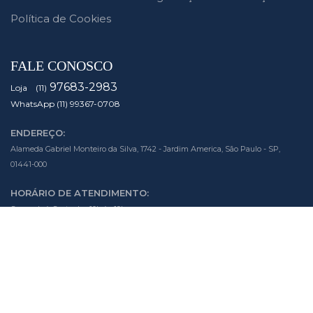
Política de Cookies
FALE CONOSCO
97683-2983
Loja (11)
WhatsApp (11) 99367-0708
ENDEREÇO:
Alameda Gabriel Monteiro da Silva, 1742 - Jardim America, São Paulo - SP,
01441-000
HORÁRIO DE ATENDIMENTO:
Segunda à Sexta das 10h às 19h
Sábado das 10h às 14h
SIGA NOSSAS MÍDIAS