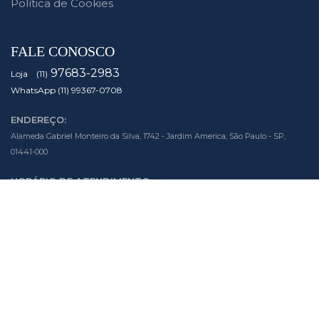
Política de Cookies
FALE CONOSCO
97683-2983
Loja (11)
WhatsApp (11) 99367-0708
ENDEREÇO:
Alameda Gabriel Monteiro da Silva, 1742 - Jardim America, São Paulo - SP,
01441-000
HORÁRIO DE ATENDIMENTO:
Segunda à Sexta das 10h às 19h
Sábado das 10h às 14h
SIGA NOSSAS MÍDIAS