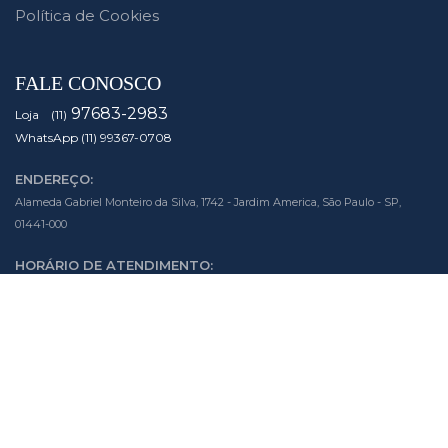
Política de Cookies
FALE CONOSCO
97683-2983
Loja (11)
WhatsApp (11) 99367-0708
ENDEREÇO:
Alameda Gabriel Monteiro da Silva, 1742 - Jardim America, São Paulo - SP,
01441-000
HORÁRIO DE ATENDIMENTO:
Segunda à Sexta das 10h às 19h
Sábado das 10h às 14h
SIGA NOSSAS MÍDIAS