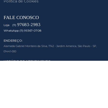
Política de Cookies
FALE CONOSCO
97683-2983
Loja (11)
WhatsApp (11) 99367-0708
ENDEREÇO:
Alameda Gabriel Monteiro da Silva, 1742 - Jardim America, São Paulo - SP,
01441-000
HORÁRIO DE ATENDIMENTO:
Segunda à Sexta das 10h às 19h
Sábado das 10h às 14h
SIGA NOSSAS MÍDIAS