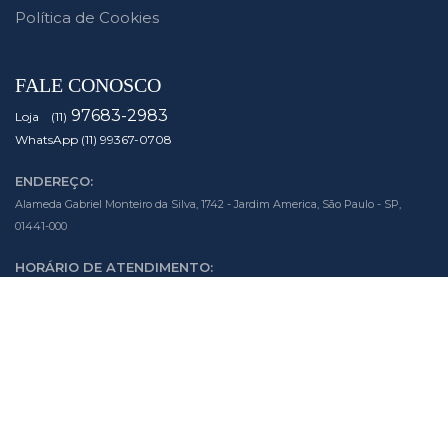
Política de Cookies
FALE CONOSCO
97683-2983
Loja (11)
WhatsApp (11) 99367-0708
ENDEREÇO:
Alameda Gabriel Monteiro da Silva, 1742 - Jardim America, São Paulo - SP,
01441-000
HORÁRIO DE ATENDIMENTO:
Segunda à Sexta das 10h às 19h
Sábado das 10h às 14h
SIGA NOSSAS MÍDIAS